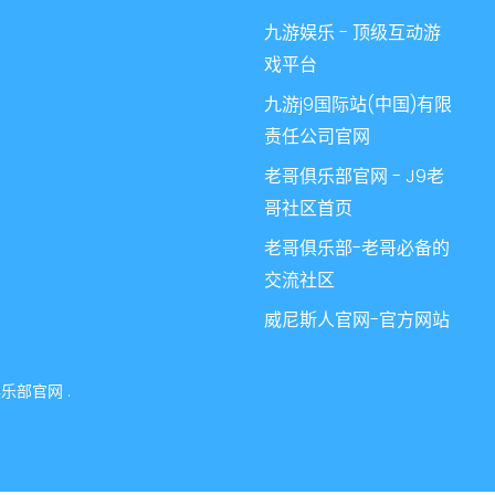
九游娱乐 - 顶级互动游
戏平台
九游j9国际站(中国)有限
责任公司官网
老哥俱乐部官网 - J9老
哥社区首页
老哥俱乐部-老哥必备的
交流社区
威尼斯人官网-官方网站
俱乐部官网
.