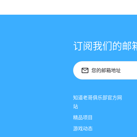
订阅我们的邮
您的邮箱地址
知道老哥俱乐部官方网
站
精品项目
游戏动态