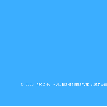
©
2026
RECONA
.
- ALL RIGHTS RESERVED
九游老哥