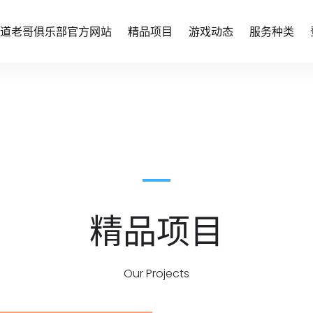
道老哥俱乐部官方网站
精品项目
游戏动态
服务种类
精品项目
Our Projects