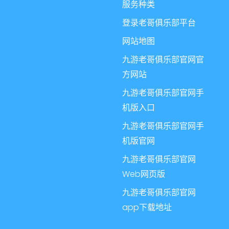
服务种类
登录老哥俱乐部平台
网站地图
九游老哥俱乐部官网官
方网站
九游老哥俱乐部官网手
机版入口
九游老哥俱乐部官网手
机版官网
九游老哥俱乐部官网
Web网页版
九游老哥俱乐部官网
app下载地址