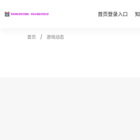
首页登录入口
知
游戏动态
首页