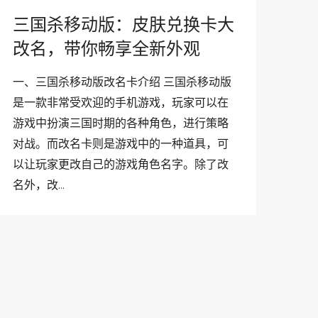
三国杀移动版：皮肤兑换卡大
改名，带你畅享全新外观
一、三国杀移动版改名卡介绍 三国杀移动版
是一款非常受欢迎的手机游戏，玩家可以在
游戏中扮演三国时期的各种角色，进行策略
对战。而改名卡则是游戏中的一种道具，可
以让玩家更改自己的游戏角色名字。除了改
名外，改...