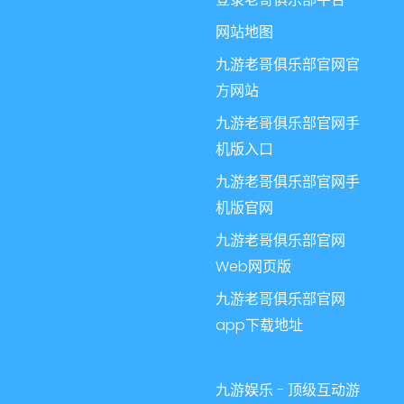
网站地图
九游老哥俱乐部官网官
方网站
九游老哥俱乐部官网手
机版入口
九游老哥俱乐部官网手
机版官网
九游老哥俱乐部官网
Web网页版
九游老哥俱乐部官网
app下载地址
九游娱乐 - 顶级互动游