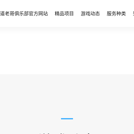
道老哥俱乐部官方网站
精品项目
游戏动态
服务种类