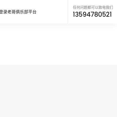
任何问题都可以致电我们
登录老哥俱乐部平台
13594780521