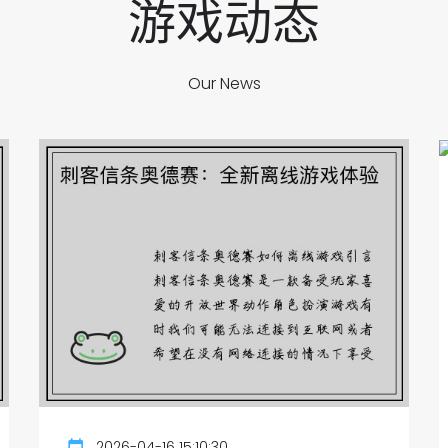
游戏动态
Our News
2026-04-16 15:10:30