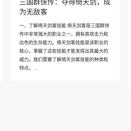
三国群侠传：夺得倚天剑，成
为无敌客
一、了解倚天剑客技能 倚天剑客是三国群侠
传中非常强大的职业之一，拥有高攻击力和
出色的生存能力。倚天剑客技能是该职业的
核心，掌握了这些技能才能发挥出其最大的
威力。我们需要了解倚天剑客技能的种类和
特点。 ...