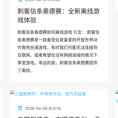
刺客信条奥德赛：全新离线游
戏体验
刺客信条奥德赛如何离线游戏 引言： 刺客信
条奥德赛是一款备受玩家喜爱的开放世界动
作角色扮演游戏，有时我们可能无法连接到
互联网，或者希望在没有网络连接的情况下
享受游戏。幸运的是，刺客信条奥德赛提供
了离线...
2026-04-09 16:37:10