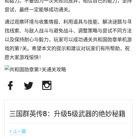
和毅力。不要因为一次失败而放弃，相信自己的能力，坚持
尝试，最终一定能够成功通关。
通过观察环境与收集情报、利用道具与技能、解决谜题与寻
找线索、与敌人战斗与避免战斗、调整策略与尝试不同方法
以及保持耐心与毅力，玩家可以成功通关共和国勋章单机游
戏的第7关。希望本文的提示和建议对玩家们有所帮助，祝
愿大家游戏愉快！
三国群英传8：升级5级武器的绝妙秘籍
< 上一篇