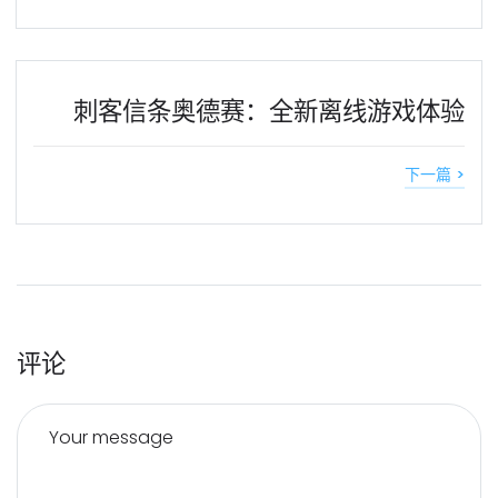
刺客信条奥德赛：全新离线游戏体验
下一篇 >
评论
Your message