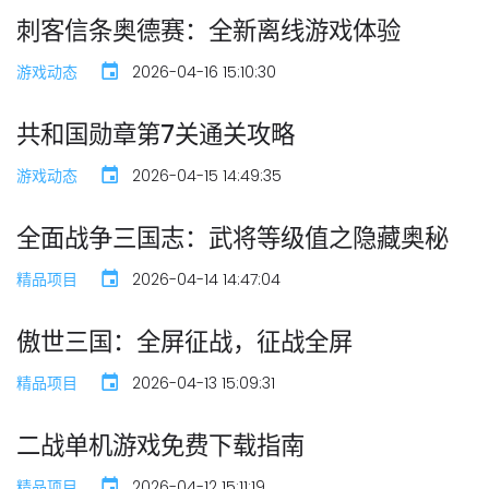
刺客信条奥德赛：全新离线游戏体验
游戏动态
2026-04-16 15:10:30
共和国勋章第7关通关攻略
游戏动态
2026-04-15 14:49:35
全面战争三国志：武将等级值之隐藏奥秘
精品项目
2026-04-14 14:47:04
傲世三国：全屏征战，征战全屏
精品项目
2026-04-13 15:09:31
二战单机游戏免费下载指南
精品项目
2026-04-12 15:11:19