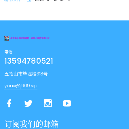
电话:
13594780521
五指山市毕湿楼318号
youxi@j909.vip
订阅我们的邮箱