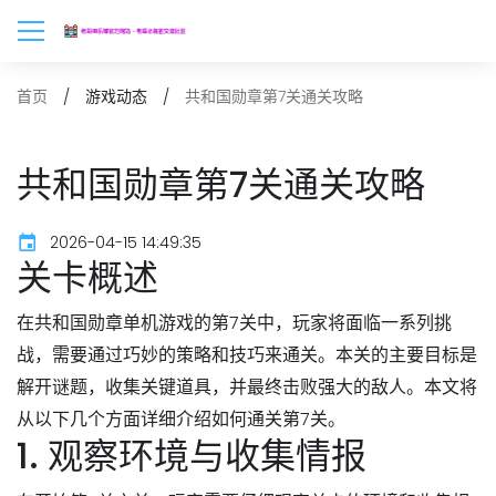
共和国勋章第7关通关攻略
首页
游戏动态
共和国勋章第7关通关攻略
2026-04-15 14:49:35
关卡概述
在共和国勋章单机游戏的第7关中，玩家将面临一系列挑
战，需要通过巧妙的策略和技巧来通关。本关的主要目标是
解开谜题，收集关键道具，并最终击败强大的敌人。本文将
从以下几个方面详细介绍如何通关第7关。
1. 观察环境与收集情报