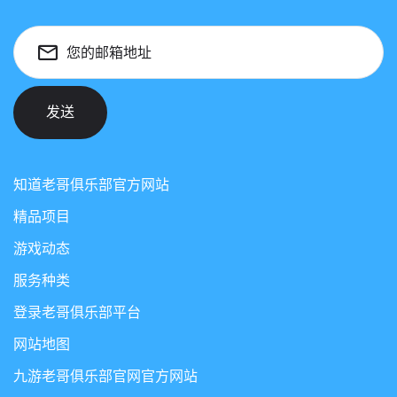
您的邮箱地址
发送
知道老哥俱乐部官方网站
精品项目
游戏动态
服务种类
登录老哥俱乐部平台
网站地图
九游老哥俱乐部官网官方网站