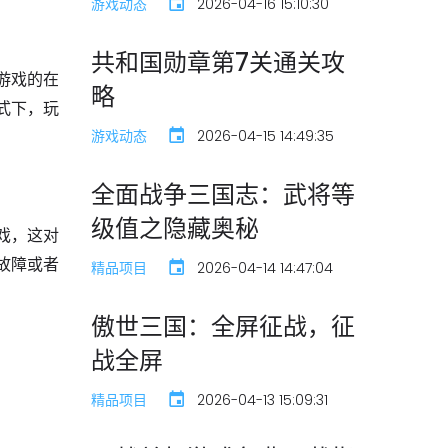
游戏动态
2026-04-16 15:10:30
共和国勋章第7关通关攻
游戏的在
略
式下，玩
游戏动态
2026-04-15 14:49:35
全面战争三国志：武将等
级值之隐藏奥秘
戏，这对
故障或者
精品项目
2026-04-14 14:47:04
傲世三国：全屏征战，征
战全屏
精品项目
2026-04-13 15:09:31