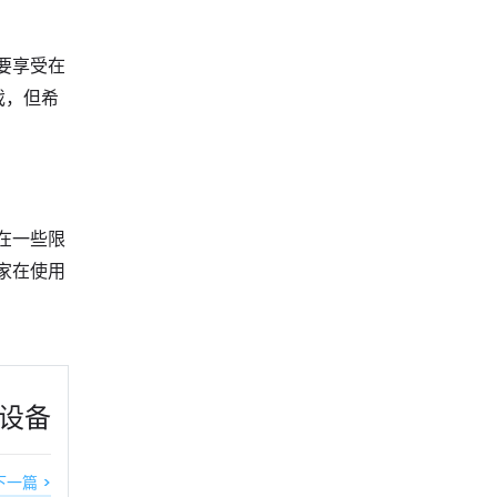
要享受在
戏，但希
在一些限
家在使用
设备
下一篇 >