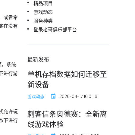
精品项目
游戏动态
，或者希
服务种类
够在没有
登录老哥俱乐部平台
最新发布
项，系统
单机存档数据如何迁移至
下进行游
新设备
游戏动态
2026-04-17 16:01:16
式允许玩
刺客信条奥德赛：全新离
态下进行
线游戏体验